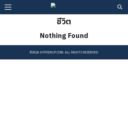
Skip
to
Search
content
ชีวิต
for:
Nothing Found
ี่ยว
©2026 HYPEDXUP.COM. ALL RIGHTS RESERVED.
ึกษา
ร