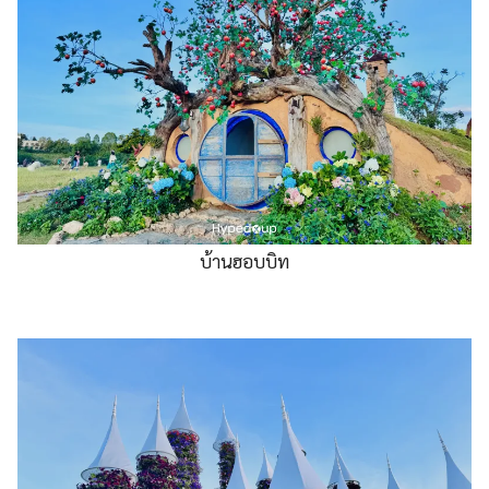
บ้านฮอบบิท